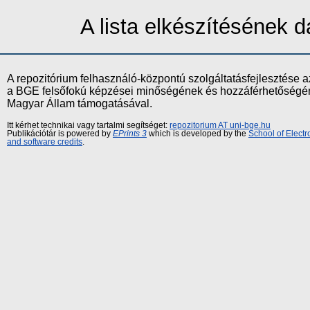
A lista elkészítésének
A repozitórium felhasználó-központú szolgáltatásfejlesztés
a BGE felsőfokú képzései minőségének és hozzáférhetőségének
Magyar Állam támogatásával.
Itt kérhet technikai vagy tartalmi segítséget:
repozitorium AT uni-bge.hu
Publikációtár is powered by
EPrints 3
which is developed by the
School of Elect
and software credits
.