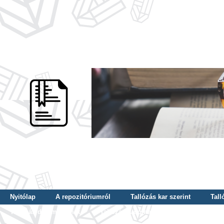
Nyitólap
A repozitóriumról
Tallózás kar szerint
Tall
Tallózás dátum szerint
Tallózás tudományterület szerint