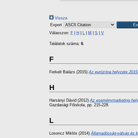
Vissza
Export
Válasszon:
F
|
H
|
L
|
M
|
S
|
V
Találatok száma:
6
.
F
Ferkelt Balázs
(2015)
Az eurózóna helyzete 2015-
H
Harsányi Dávid
(2012)
Az eseménymarketing helyz
Gazdasági Főiskola, pp. 215-228.
L
Losoncz Miklós
(2014)
Államadósság-válság és k