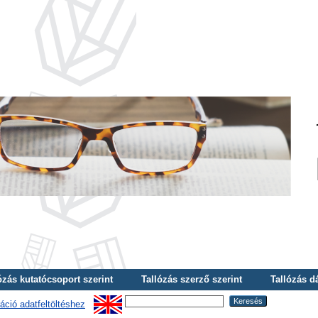
ózás kutatócsoport szerint
Tallózás szerző szerint
Tallózás d
áció adatfeltöltéshez