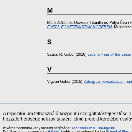
M
Máté Zoltán
és
Oravecz Titanilla
és
Pólya Éva
(2
FIATAL EGYETEMISTÁK KÖRÉBEN.
Multidiszc
S
Szűcs R. Gábor
(2016)
Croatia – out of the Crisis
V
Vigvári Gábor
(2015)
Válság az eurozónában - pol
A repozitórium felhasználó-központú szolgáltatásfejlesztés
hozzáférhetőségének javításáért" című projekt keretében val
Itt kérhet technikai vagy tartalmi segítséget:
repozitorium AT uni-bge.hu
Publikációtár is powered by
EPrints 3
which is developed by the
School of Elect