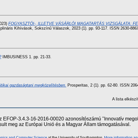
023)
FOGYASZTÓI-, ILLETVE VÁSÁRLÓI MAGATARTÁS VIZSGÁLATA: 
iplináris Kihívások, Sokszínű Válaszok, 2023 (1). pp. 93-117. ISSN 2630-886
?
IMBUSINESS 1. pp. 21-33.
itikai gazdaságtani megközelítésben.
Prosperitas, 2 (1). pp. 62-80. ISSN 20
A lista elkés
e az EFOP-3.4.3-16-2016-00020 azonosítószámú "Innovatív meg
ósult meg az Európai Unió és a Magyar Állam támogatásával.
ronics and Computer Science
at the University of Southampton.
More information an