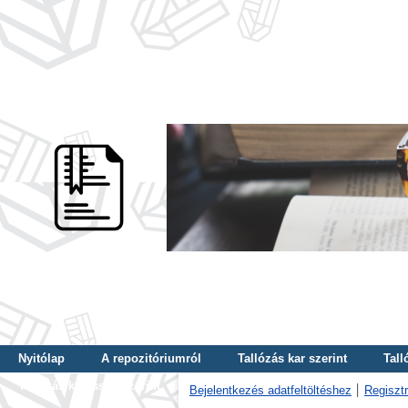
Nyitólap
A repozitóriumról
Tallózás kar szerint
Tall
Tallózás kulcsszó szerint
Bejelentkezés adatfeltöltéshez
Regisztr