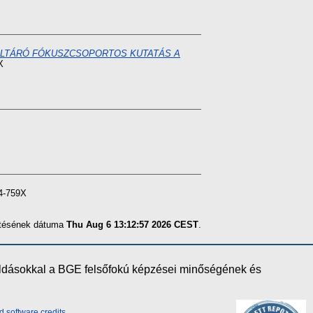
FELTÁRÓ FÓKUSZCSOPORTOS KUTATÁS A
X
64-759X
zítésének dátuma
Thu Aug 6 13:12:57 2026 CEST
.
oldásokkal a BGE felsőfokú képzései minőségének és
d software credits
.