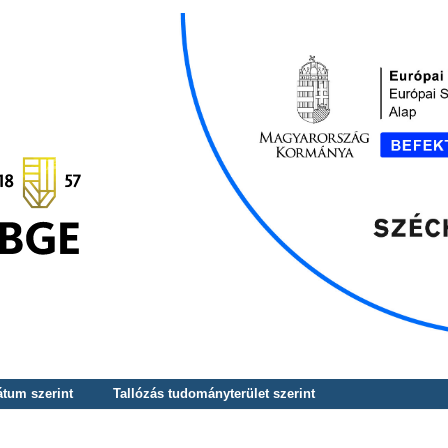
átum szerint
Tallózás tudományterület szerint