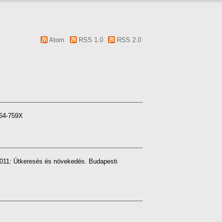
"
Atom
RSS 1.0
RSS 2.0
064-759X
11: Útkeresés és növekedés. Budapesti