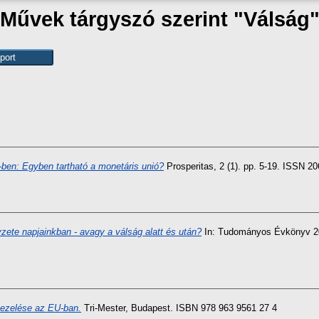
Művek tárgyszó szerint "Válság
ben: Egyben tartható a monetáris unió?
Prosperitas, 2 (1). pp. 5-19. ISSN 2
ete napjainkban - avagy a válság alatt és után?
In: Tudományos Évkönyv 20
ezelése az EU-ban.
Tri-Mester, Budapest. ISBN 978 963 9561 27 4