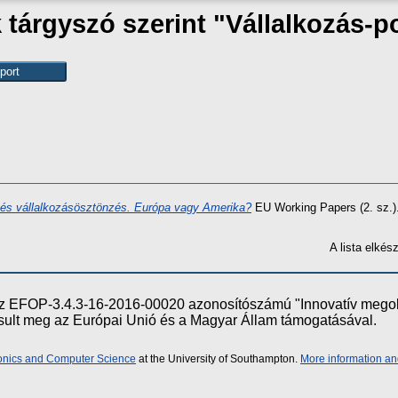
tárgyszó szerint "Vállalkozás-po
és vállalkozásösztönzés. Európa vagy Amerika?
EU Working Papers (2. sz.).
A lista elké
e az EFOP-3.4.3-16-2016-00020 azonosítószámú "Innovatív meg
ósult meg az Európai Unió és a Magyar Állam támogatásával.
ronics and Computer Science
at the University of Southampton.
More information an