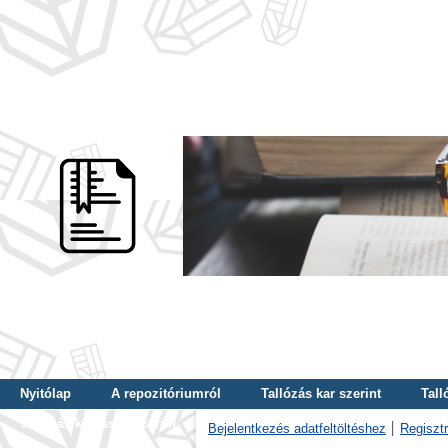
Nyitólap
A repozitóriumról
Tallózás kar szerint
Tall
Tallózás kulcsszó szerint
Bejelentkezés adatfeltöltéshez
Regisztr