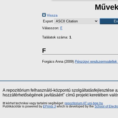
Művek 
Vissza
Export
Válasszon:
F
Találatok száma:
1
.
F
Forgács Anna
(2009)
Pénzügyi rendszermodellek 
A repozitórium felhasználó-központú szolgáltatásfejlesztés
hozzáférhetőségének javításáért" című projekt keretében val
Itt kérhet technikai vagy tartalmi segítséget:
repozitorium AT uni-bge.hu
Publikációtár is powered by
EPrints 3
which is developed by the
School of Elect