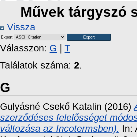
Művek tárgyszó s
Vissza
Export
Válasszon:
G
|
T
Találatok száma:
2
.
G
Gulyásné Csekő Katalin
(2016)
szerződéses felelősséget módosí
változása az Incotermsben).
In: