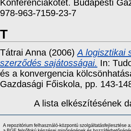
Konferenciakötet. Budapesti Ga
978-963-7159-23-7
T
Tátrai Anna
(2006)
A logisztikai
szerződés sajátosságai.
In: Tud
és a konvergencia kölcsönhatá
Gazdasági Főiskola, pp. 143-14
A lista elkészítésének
A repozitórium felhasználó-központú szolgáltatásfejlesztés
a BGE felsőfokú képzései minőségének és hozzáférhetőségének