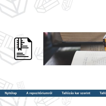
Nyitólap
A repozitóriumról
Tallózás kar szerint
Tall
Tallózás dátum szerint
Tallózás tudományterület szerint