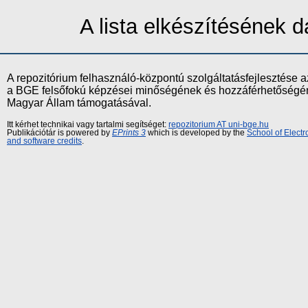
A lista elkészítésének
A repozitórium felhasználó-központú szolgáltatásfejlesztés
a BGE felsőfokú képzései minőségének és hozzáférhetőségének
Magyar Állam támogatásával.
Itt kérhet technikai vagy tartalmi segítséget:
repozitorium AT uni-bge.hu
Publikációtár is powered by
EPrints 3
which is developed by the
School of Elect
and software credits
.