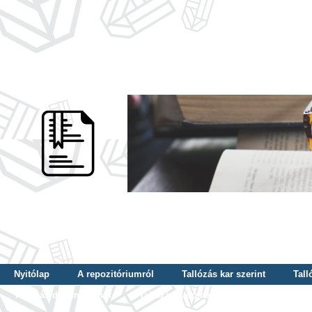
Nyitólap
A repozitóriumról
Tallózás kar szerint
Tall
Tallózás dátum szerint
Tallózás tudományterület szerint