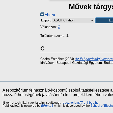
Művek tárgys
Vissza
Export
Válasszon:
C
Találatok száma:
1
.
C
Czakó Erzsébet
(2024)
Az EU gazdasági versenyk
kihívások. Budapesti Gazdasági Egyetem, Budape
A repozitórium felhasználó-központú szolgáltatásfejlesztés
hozzáférhetőségének javításáért" című projekt keretében val
Itt kérhet technikai vagy tartalmi segítséget:
repozitorium AT uni-bge.hu
Publikációtár is powered by
EPrints 3
which is developed by the
School of Elect