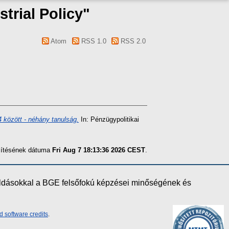
trial Policy"
Atom
RSS 1.0
RSS 2.0
között - néhány tanulság.
In: Pénzügypolitikai
szítésének dátuma
Fri Aug 7 18:13:36 2026 CEST
.
oldásokkal a BGE felsőfokú képzései minőségének és
d software credits
.