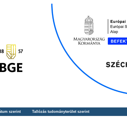
átum szerint
Tallózás tudományterület szerint