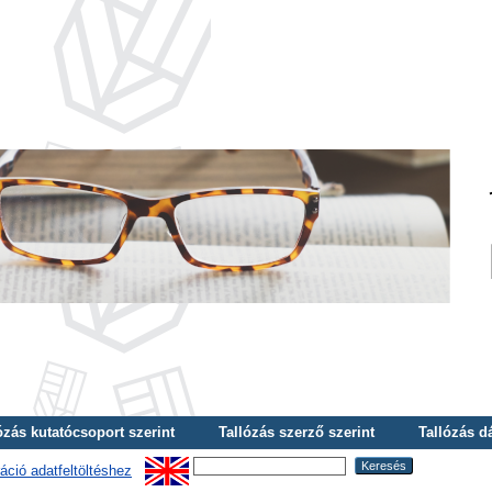
ózás kutatócsoport szerint
Tallózás szerző szerint
Tallózás d
áció adatfeltöltéshez