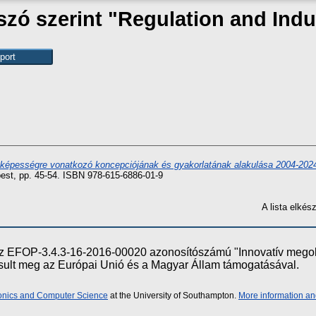
zó szerint "Regulation and Indus
épességre vonatkozó koncepciójának és gyakorlatának alakulása 2004-2024 
st, pp. 45-54. ISBN 978-615-6886-01-9
A lista elké
e az EFOP-3.4.3-16-2016-00020 azonosítószámú "Innovatív meg
ósult meg az Európai Unió és a Magyar Állam támogatásával.
ronics and Computer Science
at the University of Southampton.
More information an