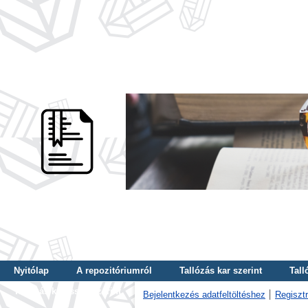
Nyitólap
A repozitóriumról
Tallózás kar szerint
Tall
Tallózás kulcsszó szerint
Bejelentkezés adatfeltöltéshez
Regisztr