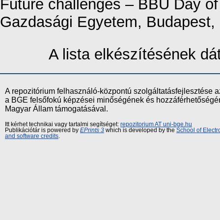
Future challenges – BBU Day of
Gazdasági Egyetem, Budapest, 
A lista elkészítésének d
A repozitórium felhasználó-központú szolgáltatásfejlesztés
a BGE felsőfokú képzései minőségének és hozzáférhetőségének
Magyar Állam támogatásával.
Itt kérhet technikai vagy tartalmi segítséget:
repozitorium AT uni-bge.hu
Publikációtár is powered by
EPrints 3
which is developed by the
School of Elect
and software credits
.