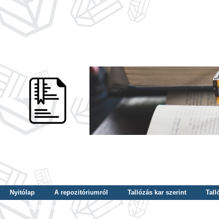
Nyitólap
A repozitóriumról
Tallózás kar szerint
Tall
Tallózás dátum szerint
Tallózás tudományterület szerint