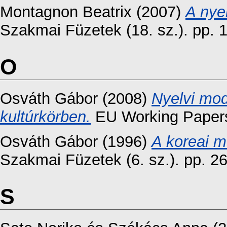
Montagnon Beatrix
(2007)
A nye
Szakmai Füzetek (18. sz.). pp. 
O
Osváth Gábor
(2008)
Nyelvi mod
kultúrkörben.
EU Working Papers 
Osváth Gábor
(1996)
A koreai m
Szakmai Füzetek (6. sz.). pp. 
S