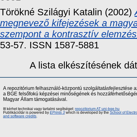
Törökné Szilágyi Katalin
(2002)
megnevező kifejezések a magyar
szempont a kontrasztív elemzés
53-57. ISSN 1587-5881
A lista elkészítésének d
A repozitórium felhasználó-központú szolgáltatásfejlesztés
a BGE felsőfokú képzései minőségének és hozzáférhetőségének
Magyar Állam támogatásával.
Itt kérhet technikai vagy tartalmi segítséget:
repozitorium AT uni-bge.hu
Publikációtár is powered by
EPrints 3
which is developed by the
School of Elect
and software credits
.