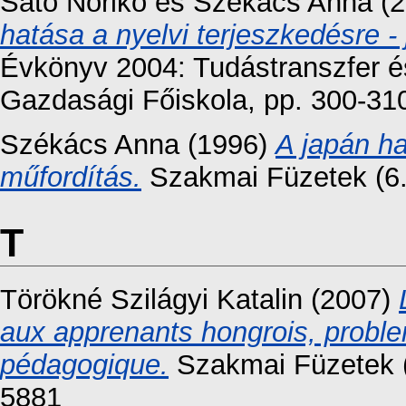
Sato Noriko
és
Székács Anna
(2
hatása a nyelvi terjeszkedésre -
Évkönyv 2004: Tudástranszfer é
Gazdasági Főiskola, pp. 300-31
Székács Anna
(1996)
A japán h
műfordítás.
Szakmai Füzetek (6.
T
Törökné Szilágyi Katalin
(2007)
aux apprenants hongrois, proble
pédagogique.
Szakmai Füzetek (
5881