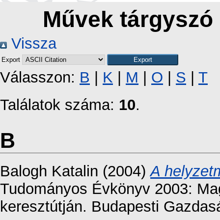
Művek tárgyszó 
Vissza
Export
Válasszon:
B
|
K
|
M
|
O
|
S
|
T
Találatok száma:
10
.
B
Balogh Katalin
(2004)
A helyzet
Tudományos Évkönyv 2003: Magy
keresztútján. Budapesti Gazdasá