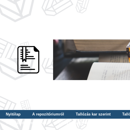
Nyitólap
A repozitóriumról
Tallózás kar szerint
Tall
Tallózás dátum szerint
Tallózás tudományterület szerint