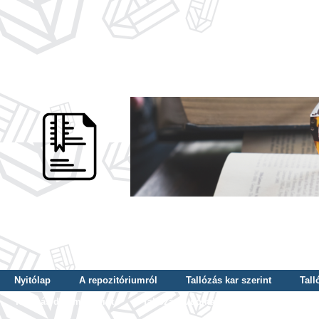
Nyitólap
A repozitóriumról
Tallózás kar szerint
Tall
Tallózás dátum szerint
Tallózás tudományterület szerint