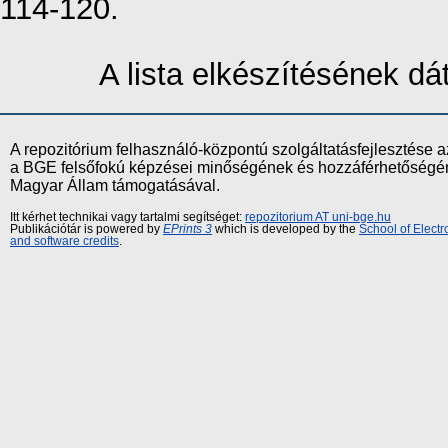
114-120.
A lista elkészítésének d
A repozitórium felhasználó-központú szolgáltatásfejlesztés
a BGE felsőfokú képzései minőségének és hozzáférhetőségének
Magyar Állam támogatásával.
Itt kérhet technikai vagy tartalmi segítséget:
repozitorium AT uni-bge.hu
Publikációtár is powered by
EPrints 3
which is developed by the
School of Elect
and software credits
.