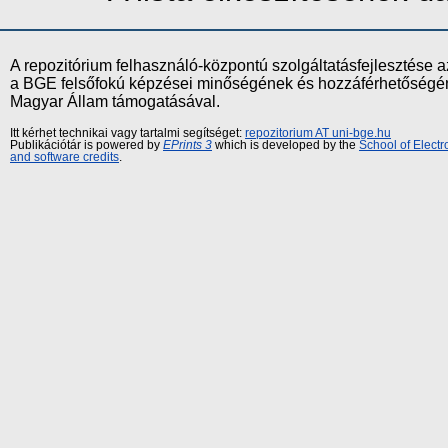
A repozitórium felhasználó-központú szolgáltatásfejlesztés
a BGE felsőfokú képzései minőségének és hozzáférhetőségének
Magyar Állam támogatásával.
Itt kérhet technikai vagy tartalmi segítséget:
repozitorium AT uni-bge.hu
Publikációtár is powered by
EPrints 3
which is developed by the
School of Elect
and software credits
.