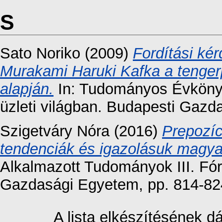
S
Sato Noriko
(2009)
Fordítási ké
Murakami Haruki Kafka a tenger
alapján.
In: Tudományos Évkönyv
üzleti világban. Budapesti Gazda
Szigetváry Nóra
(2016)
Prepozíc
tendenciák és igazolásuk magyar
Alkalmazott Tudományok III. Fó
Gazdasági Egyetem, pp. 814-82
A lista elkészítésének 