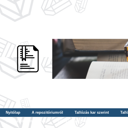
Nyitólap
A repozitóriumról
Tallózás kar szerint
Tall
Tallózás dátum szerint
Tallózás tudományterület szerint