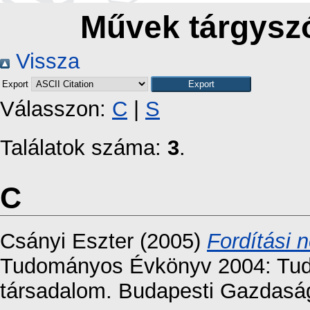
Művek tárgyszó
Vissza
Export
Válasszon:
C
|
S
Találatok száma:
3
.
C
Csányi Eszter
(2005)
Fordítási 
Tudományos Évkönyv 2004: Tudá
társadalom. Budapesti Gazdaság