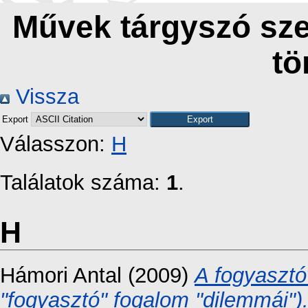
Művek tárgyszó sze
tö
Vissza
Export
Válasszon:
H
Találatok száma:
1
.
H
Hámori Antal
(2009)
A fogyasztó
"fogyasztó" fogalom "dilemmái")