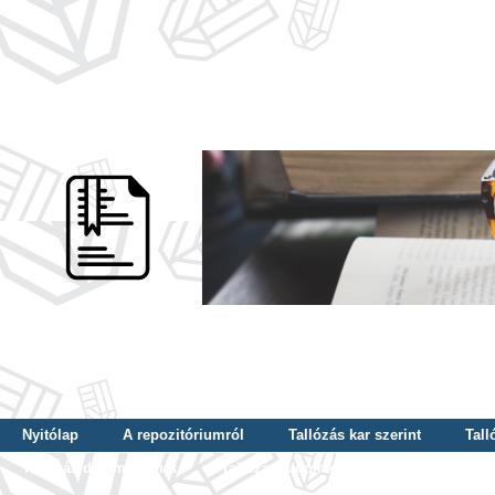
Nyitólap
A repozitóriumról
Tallózás kar szerint
Tall
Tallózás dátum szerint
Tallózás tudományterület szerint