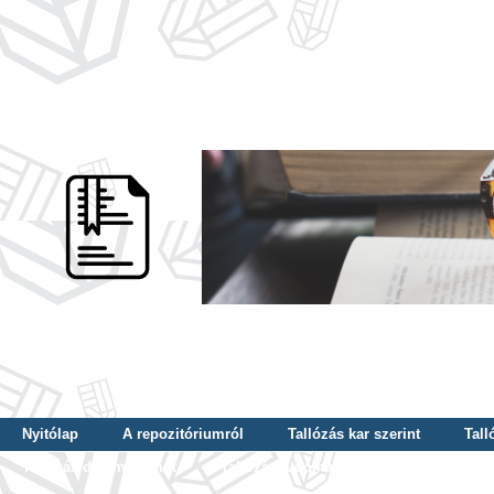
Nyitólap
A repozitóriumról
Tallózás kar szerint
Tall
Tallózás dátum szerint
Tallózás tudományterület szerint