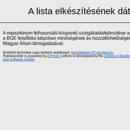
A lista elkészítésének d
A repozitórium felhasználó-központú szolgáltatásfejlesztés
a BGE felsőfokú képzései minőségének és hozzáférhetőségének
Magyar Állam támogatásával.
Itt kérhet technikai vagy tartalmi segítséget:
repozitorium AT uni-bge.hu
Publikációtár is powered by
EPrints 3
which is developed by the
School of Elect
and software credits
.