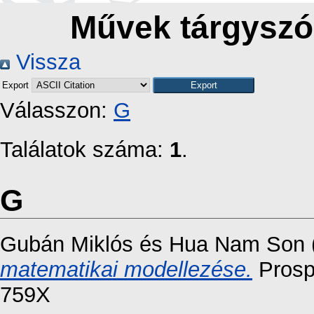
Művek tárgyszó 
Vissza
Export
Válasszon:
G
Találatok száma:
1
.
G
Gubán Miklós
és
Hua Nam Son
matematikai modellezése.
Prospe
759X