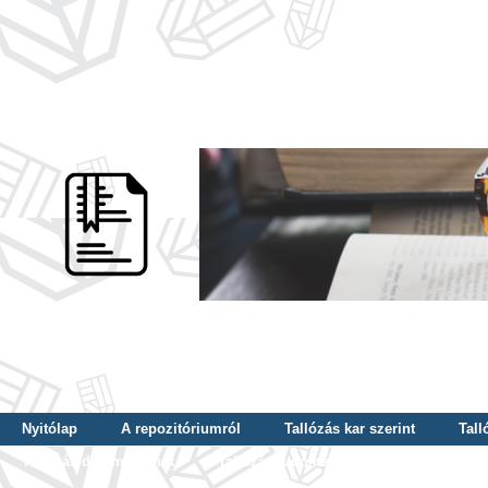
Nyitólap
A repozitóriumról
Tallózás kar szerint
Tall
Tallózás dátum szerint
Tallózás tudományterület szerint