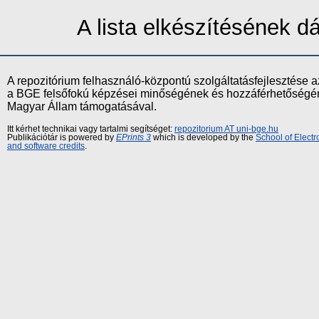
A lista elkészítésének 
A repozitórium felhasználó-központú szolgáltatásfejlesztés
a BGE felsőfokú képzései minőségének és hozzáférhetőségének
Magyar Állam támogatásával.
Itt kérhet technikai vagy tartalmi segítséget:
repozitorium AT uni-bge.hu
Publikációtár is powered by
EPrints 3
which is developed by the
School of Elect
and software credits
.