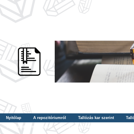
Nyitólap
A repozitóriumról
Tallózás kar szerint
Tall
Tallózás dátum szerint
Tallózás tudományterület szerint