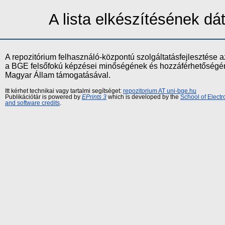
A lista elkészítésének d
A repozitórium felhasználó-központú szolgáltatásfejlesztés
a BGE felsőfokú képzései minőségének és hozzáférhetőségének
Magyar Állam támogatásával.
Itt kérhet technikai vagy tartalmi segítséget:
repozitorium AT uni-bge.hu
Publikációtár is powered by
EPrints 3
which is developed by the
School of Elect
and software credits
.