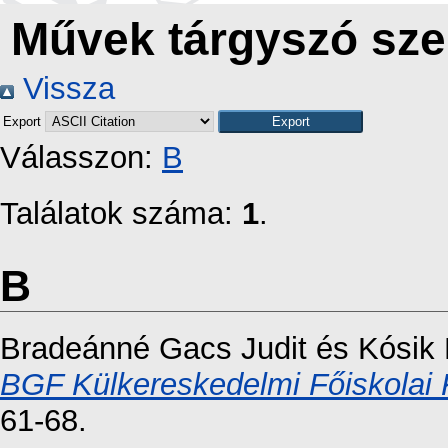
Művek tárgyszó szer
Vissza
Export
Válasszon:
B
Találatok száma:
1
.
B
Bradeánné Gacs Judit
és
Kósik
BGF Külkereskedelmi Főiskolai 
61-68.