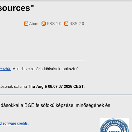
sources"
Atom
RSS 1.0
RSS 2.0
esztül.
Multidiszciplináris kihívások, sokszínű
zítésének dátuma
Thu Aug 6 08:07:37 2026 CEST
.
oldásokkal a BGE felsőfokú képzései minőségének és
d software credits
.