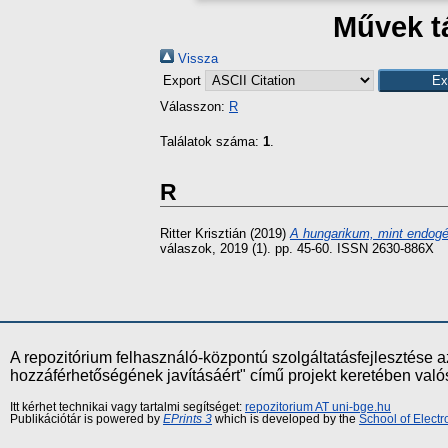
Művek t
Vissza
Export
Válasszon:
R
Találatok száma:
1
.
R
Ritter Krisztián
(2019)
A hungarikum, mint endogén
válaszok, 2019 (1). pp. 45-60. ISSN 2630-886X
A repozitórium felhasználó-központú szolgáltatásfejlesztés
hozzáférhetőségének javításáért" című projekt keretében val
Itt kérhet technikai vagy tartalmi segítséget:
repozitorium AT uni-bge.hu
Publikációtár is powered by
EPrints 3
which is developed by the
School of Elect