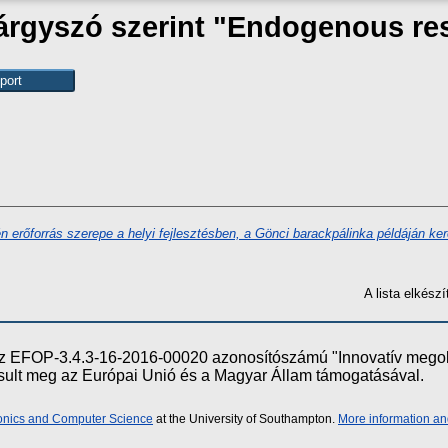
árgyszó szerint "Endogenous re
 erőforrás szerepe a helyi fejlesztésben, a Gönci barackpálinka példáján ker
A lista elkés
e az EFOP-3.4.3-16-2016-00020 azonosítószámú "Innovatív meg
ósult meg az Európai Unió és a Magyar Állam támogatásával.
ronics and Computer Science
at the University of Southampton.
More information an