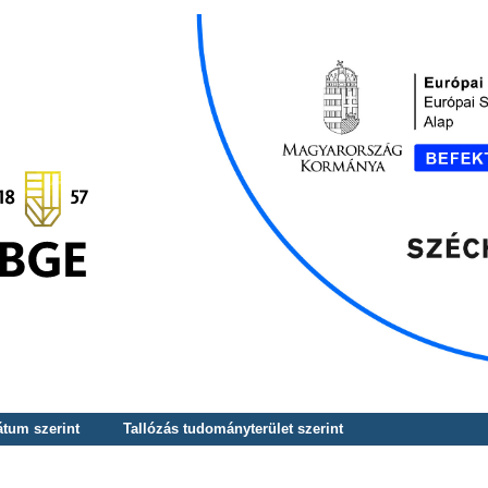
átum szerint
Tallózás tudományterület szerint