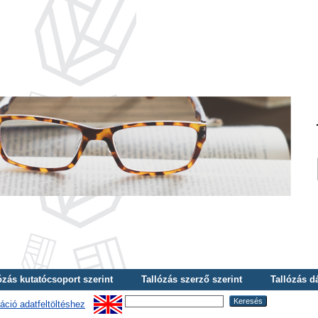
ózás kutatócsoport szerint
Tallózás szerző szerint
Tallózás d
áció adatfeltöltéshez