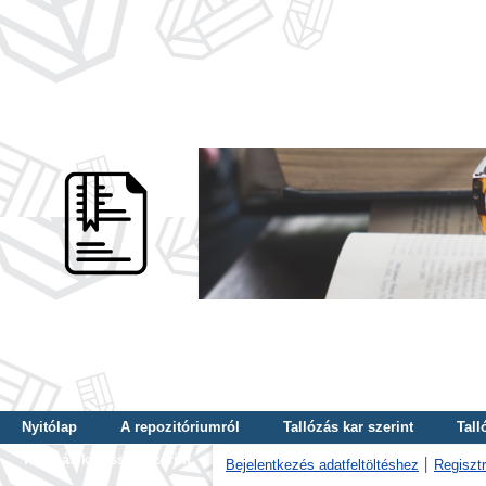
Nyitólap
A repozitóriumról
Tallózás kar szerint
Tall
Tallózás kulcsszó szerint
Bejelentkezés adatfeltöltéshez
Regisztr