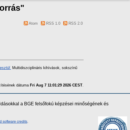
orrás"
Atom
RSS 1.0
RSS 2.0
esztül.
Multidiszciplináris kihívások, sokszínű
szítésének dátuma
Fri Aug 7 11:01:29 2026 CEST
.
oldásokkal a BGE felsőfokú képzései minőségének és
d software credits
.