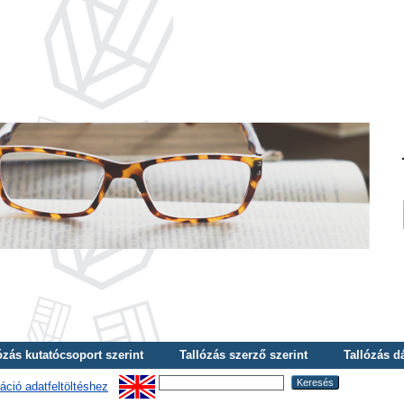
ózás kutatócsoport szerint
Tallózás szerző szerint
Tallózás d
áció adatfeltöltéshez