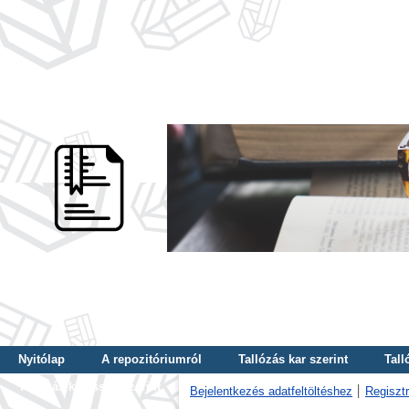
Nyitólap
A repozitóriumról
Tallózás kar szerint
Tall
Tallózás kulcsszó szerint
Bejelentkezés adatfeltöltéshez
Regisztr