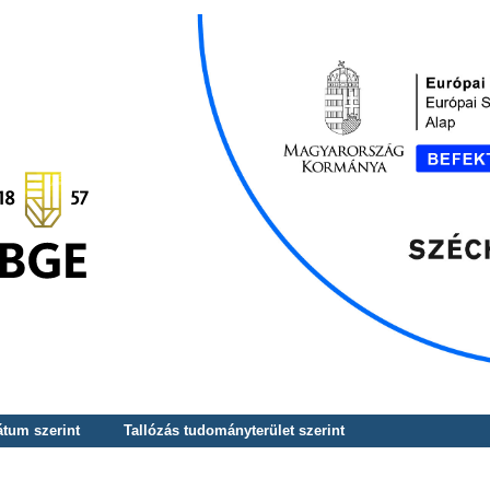
átum szerint
Tallózás tudományterület szerint