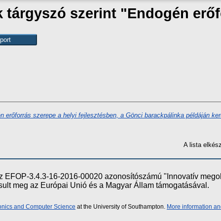
 tárgyszó szerint "Endogén erőf
 erőforrás szerepe a helyi fejlesztésben, a Gönci barackpálinka példáján ker
A lista elké
e az EFOP-3.4.3-16-2016-00020 azonosítószámú "Innovatív meg
ósult meg az Európai Unió és a Magyar Állam támogatásával.
ronics and Computer Science
at the University of Southampton.
More information an