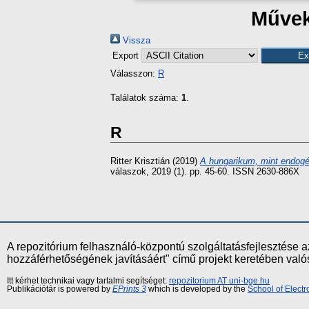
Művek
Vissza
Export
Válasszon:
R
Találatok száma:
1
.
R
Ritter Krisztián
(2019)
A hungarikum, mint endogén
válaszok, 2019 (1). pp. 45-60. ISSN 2630-886X
A repozitórium felhasználó-központú szolgáltatásfejlesztés
hozzáférhetőségének javításáért" című projekt keretében val
Itt kérhet technikai vagy tartalmi segítséget:
repozitorium AT uni-bge.hu
Publikációtár is powered by
EPrints 3
which is developed by the
School of Elect