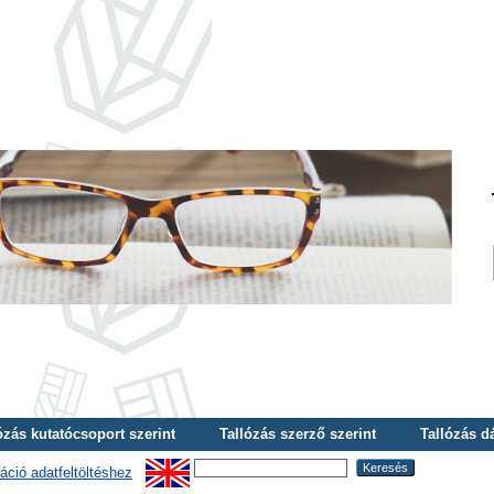
ózás kutatócsoport szerint
Tallózás szerző szerint
Tallózás d
áció adatfeltöltéshez