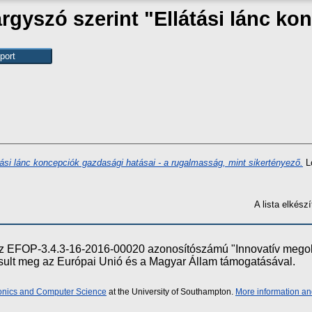
rgyszó szerint "Ellátási lánc ko
tási lánc koncepciók gazdasági hatásai - a rugalmasság, mint sikertényező.
Lo
A lista elkés
e az EFOP-3.4.3-16-2016-00020 azonosítószámú "Innovatív meg
ósult meg az Európai Unió és a Magyar Állam támogatásával.
ronics and Computer Science
at the University of Southampton.
More information an