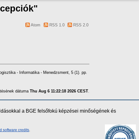
ncepciók"
Atom
RSS 1.0
RSS 2.0
gisztika - Informatika - Menedzsment, 5 (1). pp.
zítésének dátuma
Thu Aug 6 11:22:18 2026 CEST
.
oldásokkal a BGE felsőfokú képzései minőségének és
d software credits
.