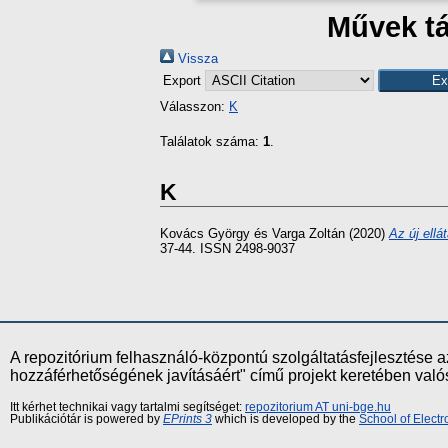
Művek tá
Vissza
Export
Válasszon:
K
Találatok száma:
1
.
K
Kovács György
és
Varga Zoltán
(2020)
Az új ellá
37-44. ISSN 2498-9037
A repozitórium felhasználó-központú szolgáltatásfejlesztés
hozzáférhetőségének javításáért" című projekt keretében val
Itt kérhet technikai vagy tartalmi segítséget:
repozitorium AT uni-bge.hu
Publikációtár is powered by
EPrints 3
which is developed by the
School of Elect