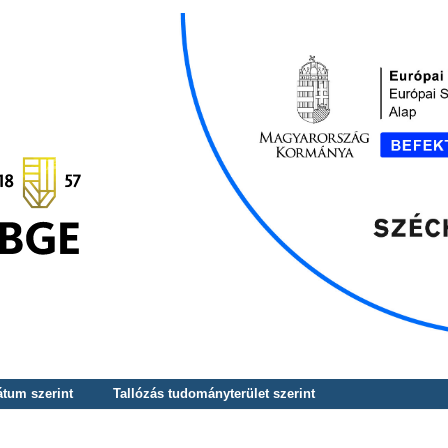
átum szerint
Tallózás tudományterület szerint