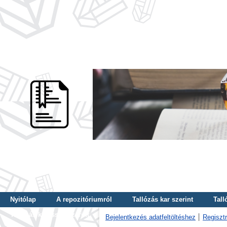
Nyitólap
A repozitóriumról
Tallózás kar szerint
Tall
Tallózás kulcsszó szerint
Bejelentkezés adatfeltöltéshez
Regisztr