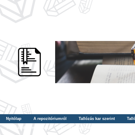
Nyitólap
A repozitóriumról
Tallózás kar szerint
Tall
Tallózás dátum szerint
Tallózás tudományterület szerint