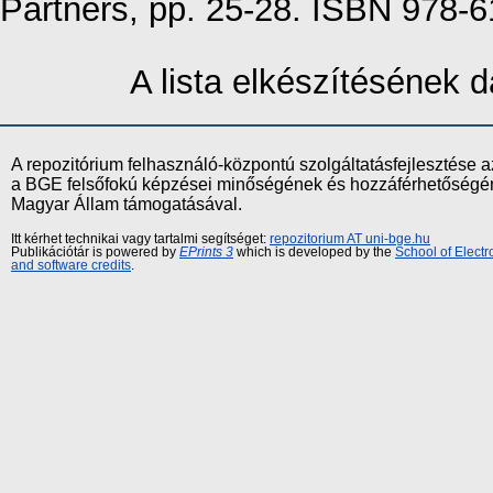
Partners, pp. 25-28. ISBN 978-
A lista elkészítésének
A repozitórium felhasználó-központú szolgáltatásfejlesztés
a BGE felsőfokú képzései minőségének és hozzáférhetőségének
Magyar Állam támogatásával.
Itt kérhet technikai vagy tartalmi segítséget:
repozitorium AT uni-bge.hu
Publikációtár is powered by
EPrints 3
which is developed by the
School of Elect
and software credits
.