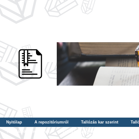
Nyitólap
A repozitóriumról
Tallózás kar szerint
Tall
Tallózás dátum szerint
Tallózás tudományterület szerint