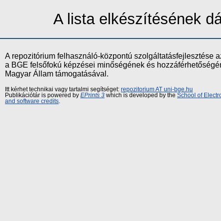
A lista elkészítésének 
A repozitórium felhasználó-központú szolgáltatásfejlesztés
a BGE felsőfokú képzései minőségének és hozzáférhetőségének
Magyar Állam támogatásával.
Itt kérhet technikai vagy tartalmi segítséget:
repozitorium AT uni-bge.hu
Publikációtár is powered by
EPrints 3
which is developed by the
School of Elect
and software credits
.