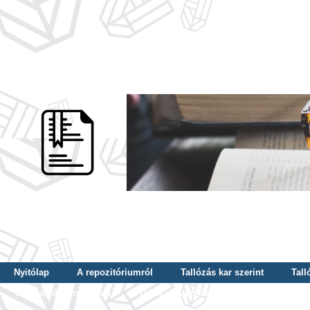
Nyitólap
A repozitóriumról
Tallózás kar szerint
Tall
Tallózás dátum szerint
Tallózás tudományterület szerint