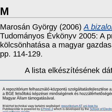
M
Marosán György
(2006)
A bizal
Tudományos Évkönyv 2005: A pri
kölcsönhatása a magyar gazdas
pp. 114-129.
A lista elkészítésének d
A repozitórium felhasználó-központú szolgáltatásfejlesztés
a BGE felsőfokú képzései minőségének és hozzáférhetőségének
Magyar Állam támogatásával.
Itt kérhet technikai vagy tartalmi segítséget:
repozitorium AT uni-bge.hu
Publikációtár is powered by
EPrints 3
which is developed by the
School of Elect