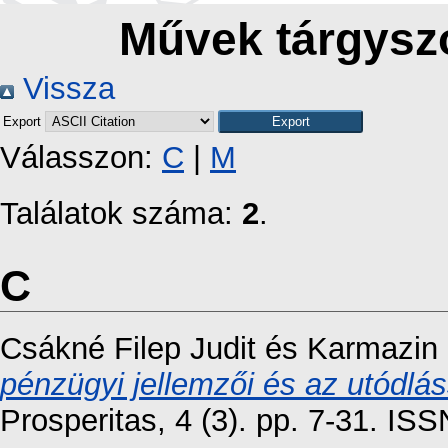
Művek tárgyszó
Vissza
Export
Válasszon:
C
|
M
Találatok száma:
2
.
C
Csákné Filep Judit
és
Karmazin
pénzügyi jellemzői és az utódlá
Prosperitas, 4 (3). pp. 7-31. I