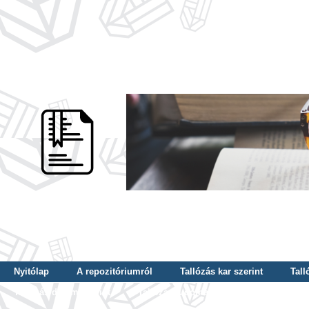
Nyitólap
A repozitóriumról
Tallózás kar szerint
Tall
Tallózás dátum szerint
Tallózás tudományterület szerint