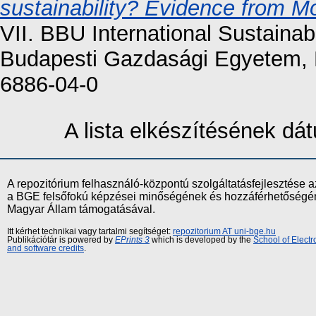
sustainability? Evidence from M
VII. BBU International Sustainab
Budapesti Gazdasági Egyetem, 
6886-04-0
A lista elkészítésének d
A repozitórium felhasználó-központú szolgáltatásfejlesztés
a BGE felsőfokú képzései minőségének és hozzáférhetőségének
Magyar Állam támogatásával.
Itt kérhet technikai vagy tartalmi segítséget:
repozitorium AT uni-bge.hu
Publikációtár is powered by
EPrints 3
which is developed by the
School of Elect
and software credits
.