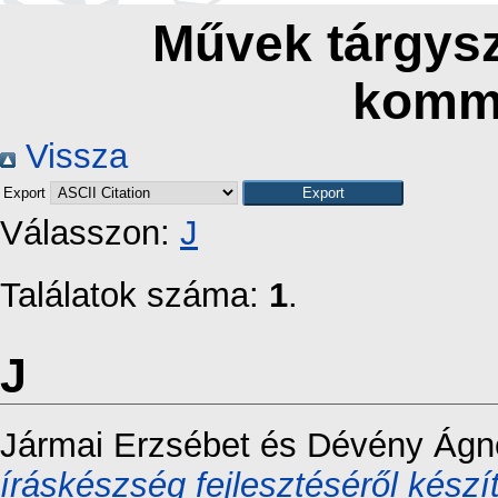
Művek tárgyszó
komm
Vissza
Export
Válasszon:
J
Találatok száma:
1
.
J
Jármai Erzsébet
és
Dévény Ágn
íráskészség fejlesztéséről készí