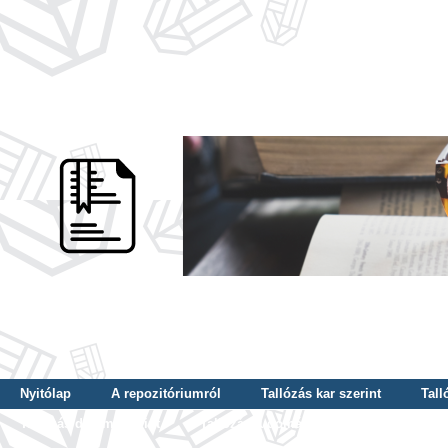
Nyitólap
A repozitóriumról
Tallózás kar szerint
Tall
Tallózás dátum szerint
Tallózás tudományterület szerint