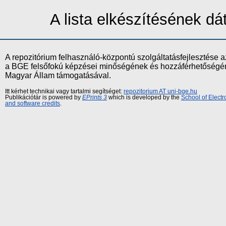
A lista elkészítésének d
A repozitórium felhasználó-központú szolgáltatásfejlesztés
a BGE felsőfokú képzései minőségének és hozzáférhetőségének
Magyar Állam támogatásával.
Itt kérhet technikai vagy tartalmi segítséget:
repozitorium AT uni-bge.hu
Publikációtár is powered by
EPrints 3
which is developed by the
School of Elect
and software credits
.