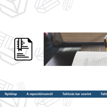
Nyitólap
A repozitóriumról
Tallózás kar szerint
Tall
Tallózás dátum szerint
Tallózás tudományterület szerint