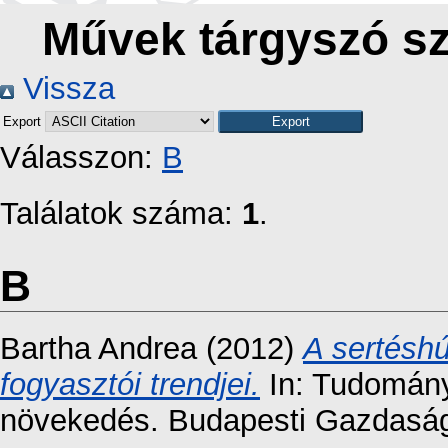
Művek tárgyszó sze
Vissza
Export
Válasszon:
B
Találatok száma:
1
.
B
Bartha Andrea
(2012)
A sertéshú
fogyasztói trendjei.
In: Tudomány
növekedés. Budapesti Gazdasági