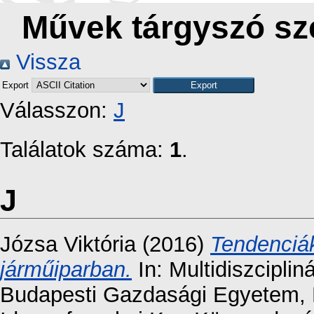
Művek tárgyszó szer
Vissza
Export
Válasszon:
J
Találatok száma:
1
.
J
Józsa Viktória
(2016)
Tendenciák 
járműiparban.
In: Multidiszciplin
Budapesti Gazdasági Egyetem, K