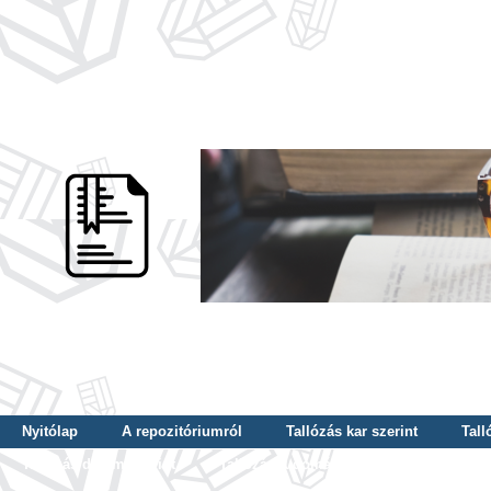
Nyitólap
A repozitóriumról
Tallózás kar szerint
Tall
Tallózás dátum szerint
Tallózás tudományterület szerint