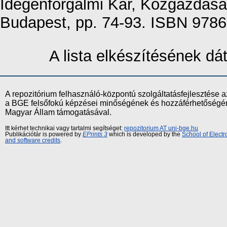
Idegenforgalmi Kar, Közgazdaság
Budapest, pp. 74-93. ISBN 978
A lista elkészítésének d
A repozitórium felhasználó-központú szolgáltatásfejlesztés
a BGE felsőfokú képzései minőségének és hozzáférhetőségének
Magyar Állam támogatásával.
Itt kérhet technikai vagy tartalmi segítséget:
repozitorium AT uni-bge.hu
Publikációtár is powered by
EPrints 3
which is developed by the
School of Elect
and software credits
.