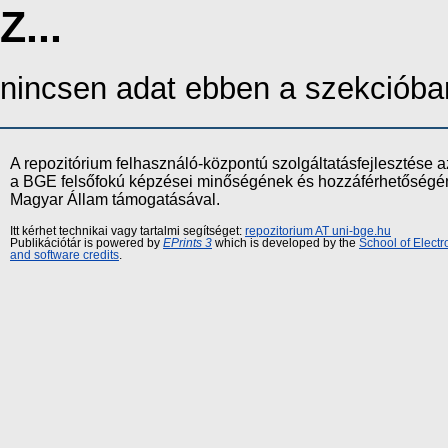
Z...
nincsen adat ebben a szekcióba
A repozitórium felhasználó-központú szolgáltatásfejlesztés
a BGE felsőfokú képzései minőségének és hozzáférhetőségének
Magyar Állam támogatásával.
Itt kérhet technikai vagy tartalmi segítséget:
repozitorium AT uni-bge.hu
Publikációtár is powered by
EPrints 3
which is developed by the
School of Elect
and software credits
.