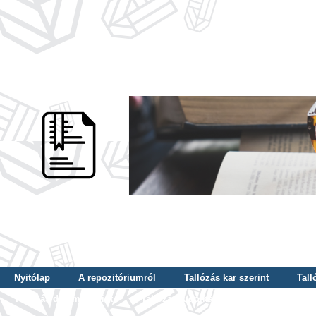
Nyitólap
A repozitóriumról
Tallózás kar szerint
Tall
Tallózás dátum szerint
Tallózás tudományterület szerint