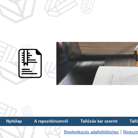
Nyitólap
A repozitóriumról
Tallózás kar szerint
Tall
Tallózás kulcsszó szerint
Bejelentkezés adatfeltöltéshez
Regisztr