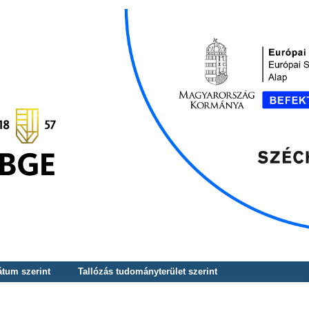
átum szerint
Tallózás tudományterület szerint