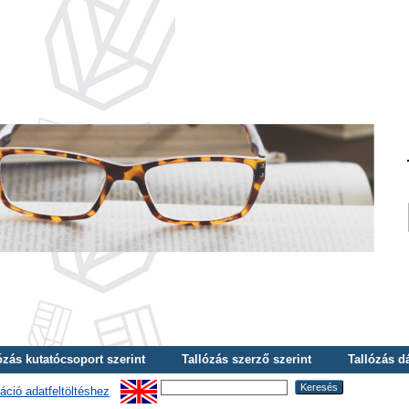
ózás kutatócsoport szerint
Tallózás szerző szerint
Tallózás d
áció adatfeltöltéshez