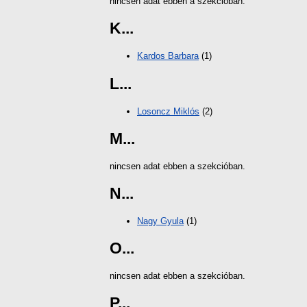
nincsen adat ebben a szekcióban.
K...
Kardos Barbara
(1)
L...
Losoncz Miklós
(2)
M...
nincsen adat ebben a szekcióban.
N...
Nagy Gyula
(1)
O...
nincsen adat ebben a szekcióban.
P...