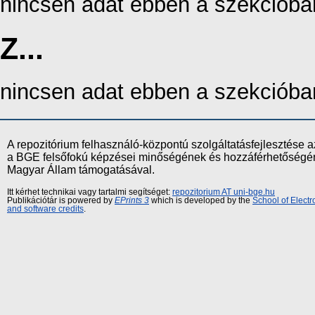
nincsen adat ebben a szekcióba
Z...
nincsen adat ebben a szekcióba
A repozitórium felhasználó-központú szolgáltatásfejlesztés
a BGE felsőfokú képzései minőségének és hozzáférhetőségének
Magyar Állam támogatásával.
Itt kérhet technikai vagy tartalmi segítséget:
repozitorium AT uni-bge.hu
Publikációtár is powered by
EPrints 3
which is developed by the
School of Elect
and software credits
.