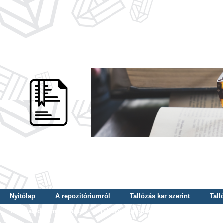
Nyitólap
A repozitóriumról
Tallózás kar szerint
Tall
Tallózás dátum szerint
Tallózás tudományterület szerint