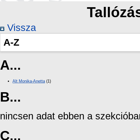
Tallózás
Vissza
A-Z
A...
Alt Monika-Anetta
(1)
B...
nincsen adat ebben a szekcióba
C...