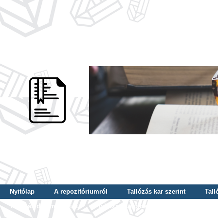
Nyitólap
A repozitóriumról
Tallózás kar szerint
Tall
Tallózás dátum szerint
Tallózás tudományterület szerint