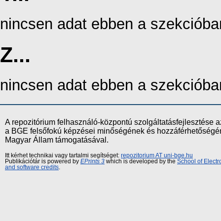
nincsen adat ebben a szekcióba
Z...
nincsen adat ebben a szekcióba
A repozitórium felhasználó-központú szolgáltatásfejlesztés
a BGE felsőfokú képzései minőségének és hozzáférhetőségének
Magyar Állam támogatásával.
Itt kérhet technikai vagy tartalmi segítséget:
repozitorium AT uni-bge.hu
Publikációtár is powered by
EPrints 3
which is developed by the
School of Elect
and software credits
.