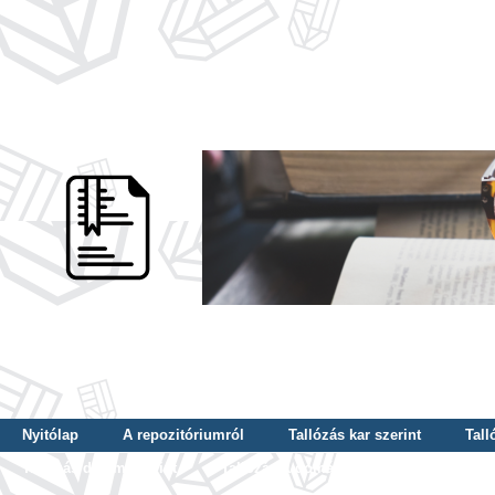
Nyitólap
A repozitóriumról
Tallózás kar szerint
Tall
Tallózás dátum szerint
Tallózás tudományterület szerint