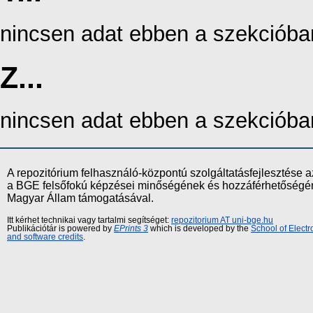
nincsen adat ebben a szekcióba
Z...
nincsen adat ebben a szekcióba
A repozitórium felhasználó-központú szolgáltatásfejlesztés
a BGE felsőfokú képzései minőségének és hozzáférhetőségének
Magyar Állam támogatásával.
Itt kérhet technikai vagy tartalmi segítséget:
repozitorium AT uni-bge.hu
Publikációtár is powered by
EPrints 3
which is developed by the
School of Elect
and software credits
.