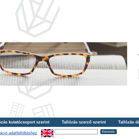
ózás kutatócsoport szerint
Tallózás szerző szerint
Tallózás d
áció adatfeltöltéshez