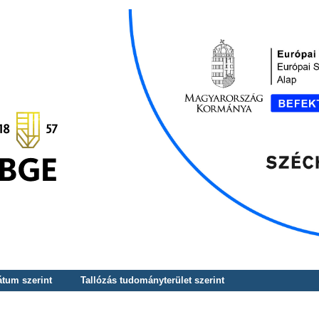
átum szerint
Tallózás tudományterület szerint