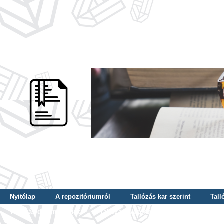
Nyitólap
A repozitóriumról
Tallózás kar szerint
Tall
Tallózás dátum szerint
Tallózás tudományterület szerint