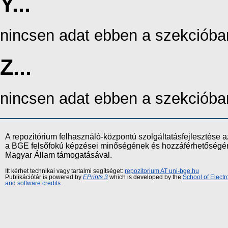
Y...
nincsen adat ebben a szekcióba
Z...
nincsen adat ebben a szekcióba
A repozitórium felhasználó-központú szolgáltatásfejlesztés
a BGE felsőfokú képzései minőségének és hozzáférhetőségének
Magyar Állam támogatásával.
Itt kérhet technikai vagy tartalmi segítséget:
repozitorium AT uni-bge.hu
Publikációtár is powered by
EPrints 3
which is developed by the
School of Elect
and software credits
.