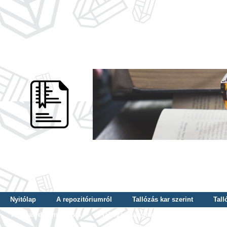
Nyitólap
A repozitóriumról
Tallózás kar szerint
Tall
Tallózás dátum szerint
Tallózás tudományterület szerint