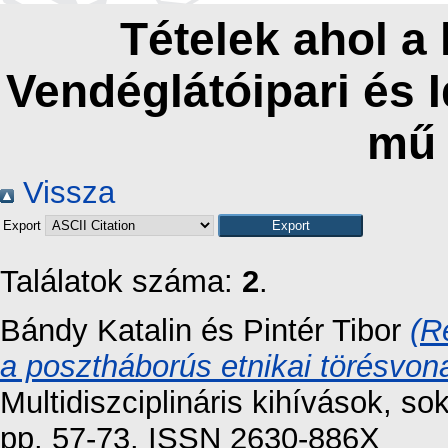
Tételek ahol a
Vendéglátóipari és 
mű
Vissza
Export
Találatok száma:
2
.
Bándy Katalin
és
Pintér Tibor
(R
a posztháborús etnikai törésvo
Multidiszciplináris kihívások, s
pp. 57-73. ISSN 2630-886X