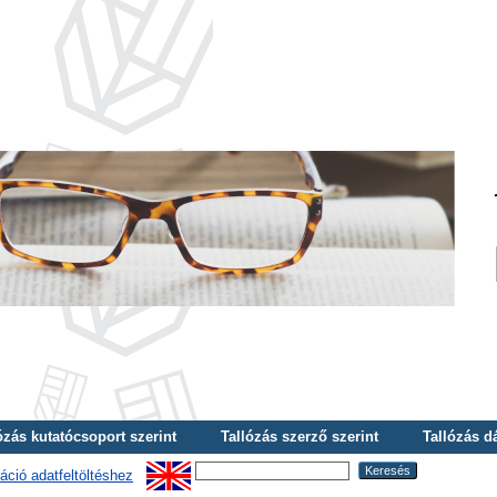
ózás kutatócsoport szerint
Tallózás szerző szerint
Tallózás d
áció adatfeltöltéshez