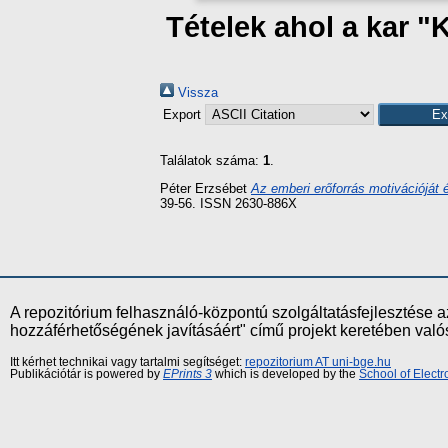
Tételek ahol a kar "
Vissza
Export
Találatok száma:
1
.
Péter Erzsébet
Az emberi erőforrás motivációját
39-56. ISSN 2630-886X
A repozitórium felhasználó-központú szolgáltatásfejlesztés
hozzáférhetőségének javításáért" című projekt keretében val
Itt kérhet technikai vagy tartalmi segítséget:
repozitorium AT uni-bge.hu
Publikációtár is powered by
EPrints 3
which is developed by the
School of Elect