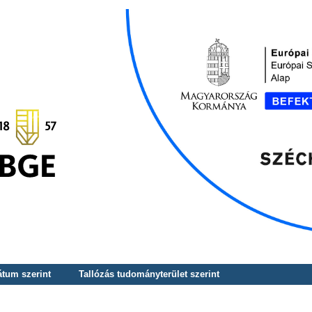
átum szerint
Tallózás tudományterület szerint