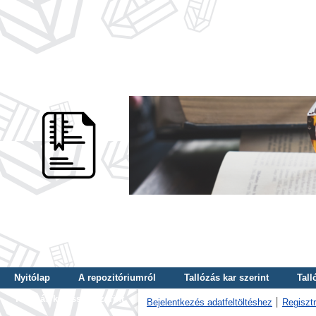
Nyitólap
A repozitóriumról
Tallózás kar szerint
Tall
Tallózás kulcsszó szerint
Bejelentkezés adatfeltöltéshez
Regisztr