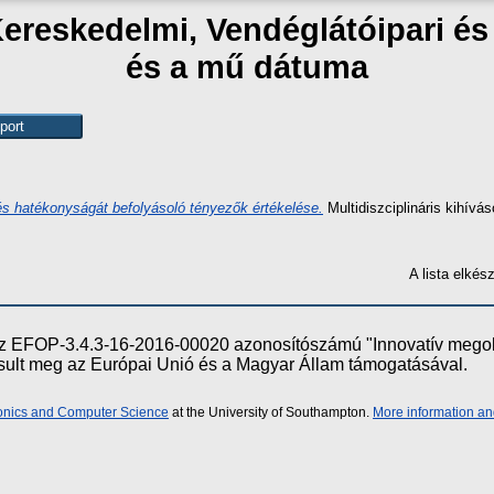
Kereskedelmi, Vendéglátóipari é
és a mű dátuma
 és hatékonyságát befolyásoló tényezők értékelése.
Multidiszciplináris kihívá
A lista elké
e az EFOP-3.4.3-16-2016-00020 azonosítószámú "Innovatív meg
ósult meg az Európai Unió és a Magyar Állam támogatásával.
ronics and Computer Science
at the University of Southampton.
More information an