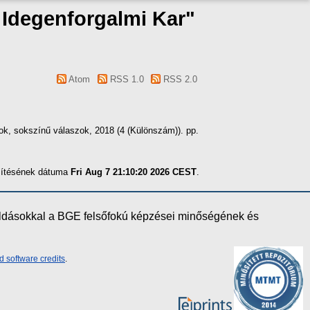
s Idegenforgalmi Kar"
Atom
RSS 1.0
RSS 2.0
sok, sokszínű válaszok, 2018 (4 (Különszám)). pp.
szítésének dátuma
Fri Aug 7 21:10:20 2026 CEST
.
oldásokkal a BGE felsőfokú képzései minőségének és
d software credits
.