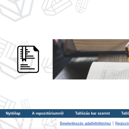
Nyitólap
A repozitóriumról
Tallózás kar szerint
Tall
Tallózás kulcsszó szerint
Bejelentkezés adatfeltöltéshez
Regisztr