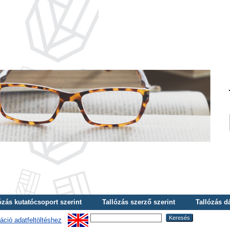
ózás kutatócsoport szerint
Tallózás szerző szerint
Tallózás d
áció adatfeltöltéshez