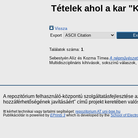
Tételek ahol a kar "
Vissza
Export
Találatok száma:
1
.
Sebestyén Alíz
és
Kozma Tímea
A népművészeti
Multidiszciplináris kihívások, sokszínű válaszok
A repozitórium felhasználó-központú szolgáltatásfejlesztés
hozzáférhetőségének javításáért" című projekt keretében val
Itt kérhet technikai vagy tartalmi segítséget:
repozitorium AT uni-bge.hu
Publikációtár is powered by
EPrints 3
which is developed by the
School of Elect