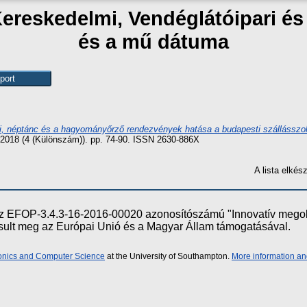
Kereskedelmi, Vendéglátóipari é
és a mű dátuma
, néptánc és a hagyományőrző rendezvények hatása a budapesti szállásszolg
, 2018 (4 (Különszám)). pp. 74-90. ISSN 2630-886X
A lista elké
e az EFOP-3.4.3-16-2016-00020 azonosítószámú "Innovatív meg
ósult meg az Európai Unió és a Magyar Állam támogatásával.
ronics and Computer Science
at the University of Southampton.
More information an