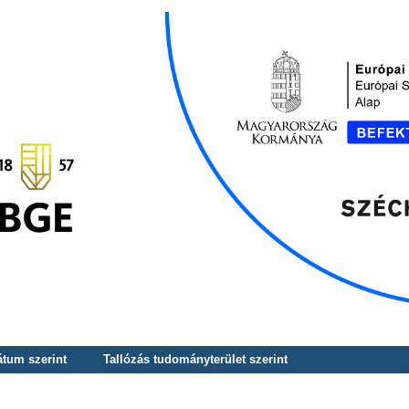
átum szerint
Tallózás tudományterület szerint