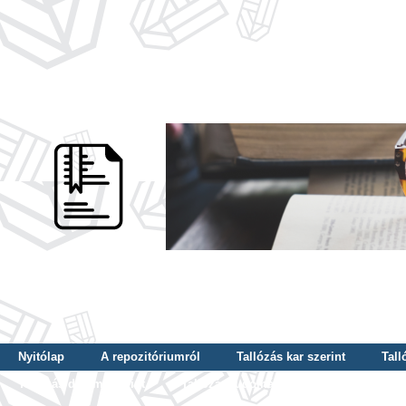
Nyitólap
A repozitóriumról
Tallózás kar szerint
Tall
Tallózás dátum szerint
Tallózás tudományterület szerint