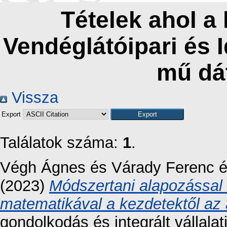
Tételek ahol a
Vendéglátóipari és 
mű dá
Vissza
Export
Találatok száma:
1
.
Végh Ágnes
és
Várady Ferenc
(2023)
Módszertani alapozással a
matematikával a kezdetektől az
gondolkodás és integrált vállalat