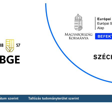
átum szerint
Tallózás tudományterület szerint