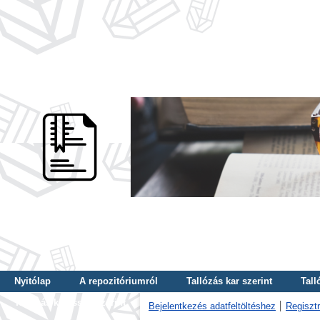
Nyitólap
A repozitóriumról
Tallózás kar szerint
Tall
Tallózás kulcsszó szerint
Bejelentkezés adatfeltöltéshez
Regisztr