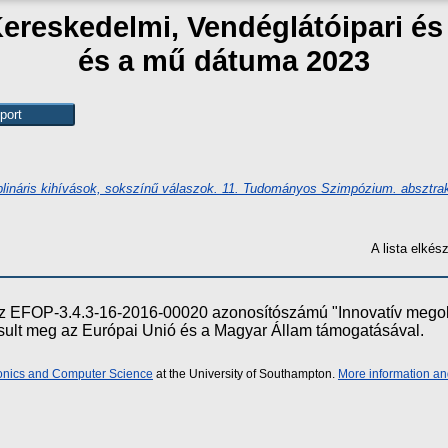
Kereskedelmi, Vendéglátóipari é
és a mű dátuma 2023
plináris kihívások, sokszínű válaszok. 11. Tudományos Szimpózium. absztrak
A lista elké
e az EFOP-3.4.3-16-2016-00020 azonosítószámú "Innovatív meg
ósult meg az Európai Unió és a Magyar Állam támogatásával.
ronics and Computer Science
at the University of Southampton.
More information an