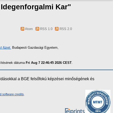
s Idegenforgalmi Kar"
Atom
RSS 1.0
RSS 2.0
t füzet.
Budapesti Gazdasági Egyetem,
szítésének dátuma
Fri Aug 7 22:46:45 2026 CEST
.
oldásokkal a BGE felsőfokú képzései minőségének és
d software credits
.