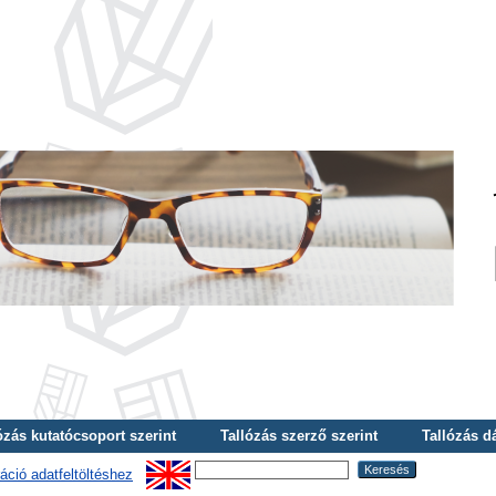
ózás kutatócsoport szerint
Tallózás szerző szerint
Tallózás d
áció adatfeltöltéshez