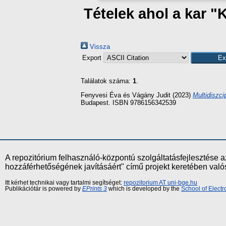
Tételek ahol a kar "
Vissza
Export
Találatok száma:
1
.
Fenyvesi Éva
és
Vágány Judit
(2023)
Multidiszci
Budapest. ISBN 9786156342539
A repozitórium felhasználó-központú szolgáltatásfejlesztés
hozzáférhetőségének javításáért" című projekt keretében val
Itt kérhet technikai vagy tartalmi segítséget:
repozitorium AT uni-bge.hu
Publikációtár is powered by
EPrints 3
which is developed by the
School of Elect