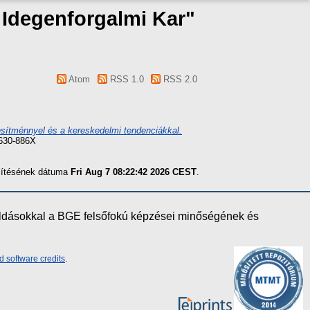
s Idegenforgalmi Kar"
Atom
RSS 1.0
RSS 2.0
esítménnyel és a kereskedelmi tendenciákkal.
2630-886X
szítésének dátuma
Fri Aug 7 08:22:42 2026 CEST
.
oldásokkal a BGE felsőfokú képzései minőségének és
d software credits
.