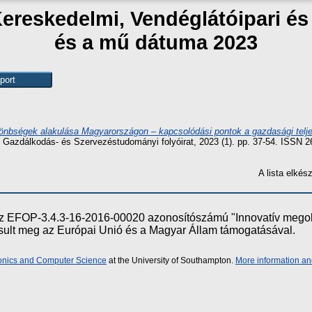
Kereskedelmi, Vendéglátóipari é
és a mű dátuma 2023
lönbségek alakulása Magyarországon – kapcsolódási pontok a gazdasági telj
 - Gazdálkodás- és Szervezéstudományi folyóirat, 2023 (1). pp. 37-54. ISSN 
A lista elké
e az EFOP-3.4.3-16-2016-00020 azonosítószámú "Innovatív meg
ósult meg az Európai Unió és a Magyar Állam támogatásával.
ronics and Computer Science
at the University of Southampton.
More information an