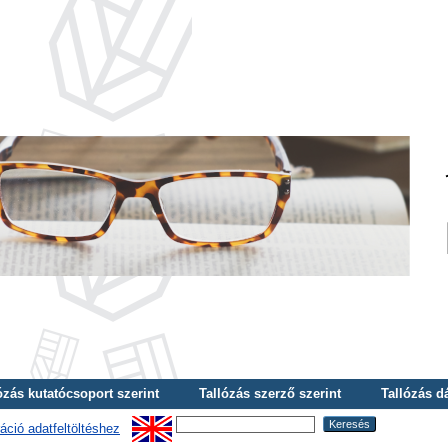
ózás kutatócsoport szerint
Tallózás szerző szerint
Tallózás d
áció adatfeltöltéshez