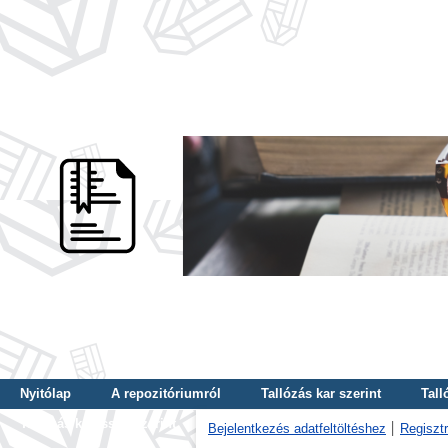
Nyitólap
A repozitóriumról
Tallózás kar szerint
Tall
Tallózás kulcsszó szerint
Bejelentkezés adatfeltöltéshez
Regisztr