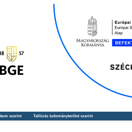
átum szerint
Tallózás tudományterület szerint