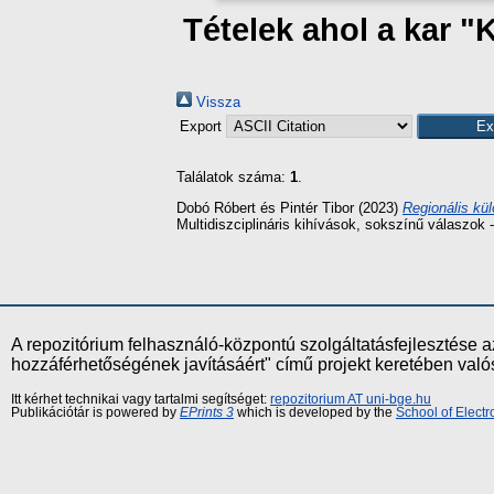
Tételek ahol a kar "
Vissza
Export
Találatok száma:
1
.
Dobó Róbert
és
Pintér Tibor
(2023)
Regionális kü
Multidiszciplináris kihívások, sokszínű válaszok
A repozitórium felhasználó-központú szolgáltatásfejlesztés
hozzáférhetőségének javításáért" című projekt keretében val
Itt kérhet technikai vagy tartalmi segítséget:
repozitorium AT uni-bge.hu
Publikációtár is powered by
EPrints 3
which is developed by the
School of Elect