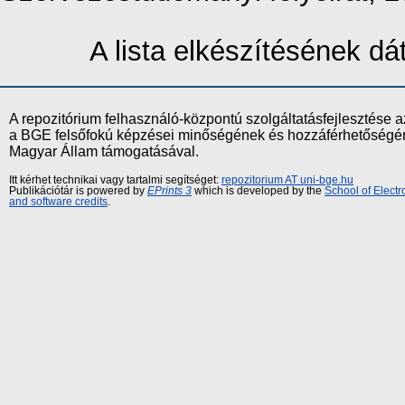
A lista elkészítésének d
A repozitórium felhasználó-központú szolgáltatásfejlesztés
a BGE felsőfokú képzései minőségének és hozzáférhetőségének
Magyar Állam támogatásával.
Itt kérhet technikai vagy tartalmi segítséget:
repozitorium AT uni-bge.hu
Publikációtár is powered by
EPrints 3
which is developed by the
School of Elect
and software credits
.