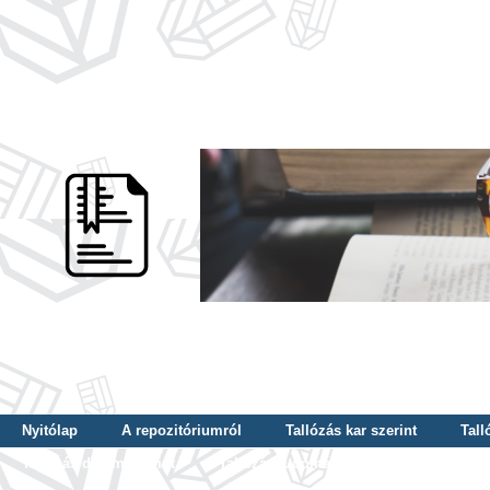
Nyitólap
A repozitóriumról
Tallózás kar szerint
Tall
Tallózás dátum szerint
Tallózás tudományterület szerint