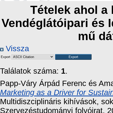
Tételek ahol a
Vendéglátóipari és 
mű dá
Vissza
Export
Találatok száma:
1
.
Papp-Váry Árpád Ferenc
és
Ama
Marketing as a Driver for Susta
Multidiszciplináris kihívások, s
Szervezéstudományi folyóirat, 2