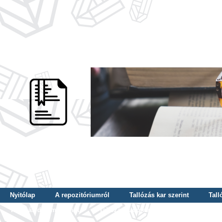
Nyitólap
A repozitóriumról
Tallózás kar szerint
Tall
Tallózás dátum szerint
Tallózás tudományterület szerint