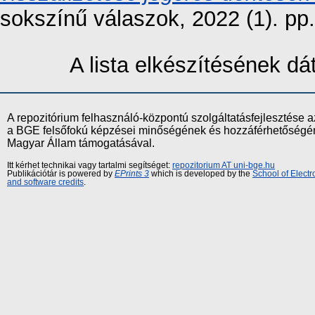
sokszínű válaszok, 2022 (1). p
A lista elkészítésének d
A repozitórium felhasználó-központú szolgáltatásfejlesztés
a BGE felsőfokú képzései minőségének és hozzáférhetőségének
Magyar Állam támogatásával.
Itt kérhet technikai vagy tartalmi segítséget:
repozitorium AT uni-bge.hu
Publikációtár is powered by
EPrints 3
which is developed by the
School of Elect
and software credits
.