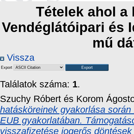
Tételek ahol a
Vendéglátóipari és 
mű dá
Vissza
Export
Találatok száma:
1
.
Szuchy Róbert
és
Korom Ágost
hatásköreinek gyakorlása során 
EUB gyakorlatában. Támogatások
visszafizetése jogerős döntések