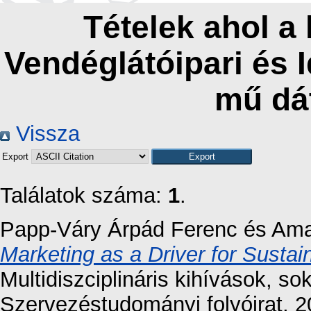
Tételek ahol a
Vendéglátóipari és 
mű dá
Vissza
Export
Találatok száma:
1
.
Papp-Váry Árpád Ferenc
és
Ama
Marketing as a Driver for Susta
Multidiszciplináris kihívások, s
Szervezéstudományi folyóirat, 2