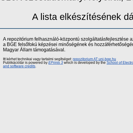
A lista elkészítésének 
A repozitórium felhasználó-központú szolgáltatásfejlesztés
a BGE felsőfokú képzései minőségének és hozzáférhetőségének
Magyar Állam támogatásával.
Itt kérhet technikai vagy tartalmi segítséget:
repozitorium AT uni-bge.hu
Publikációtár is powered by
EPrints 3
which is developed by the
School of Elect
and software credits
.