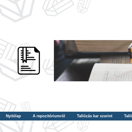
Nyitólap
A repozitóriumról
Tallózás kar szerint
Tall
Tallózás dátum szerint
Tallózás tudományterület szerint