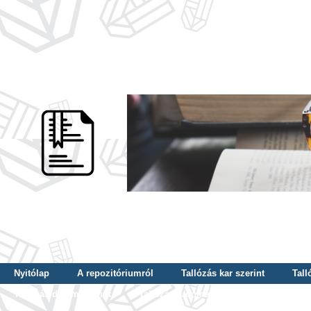
Nyitólap
A repozitóriumról
Tallózás kar szerint
Tall
Tallózás dátum szerint
Tallózás tudományterület szerint