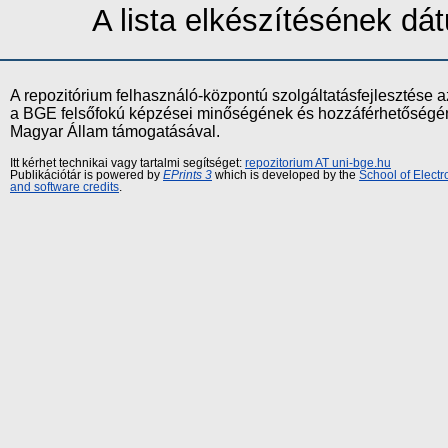
A lista elkészítésének d
A repozitórium felhasználó-központú szolgáltatásfejlesztés
a BGE felsőfokú képzései minőségének és hozzáférhetőségének
Magyar Állam támogatásával.
Itt kérhet technikai vagy tartalmi segítséget:
repozitorium AT uni-bge.hu
Publikációtár is powered by
EPrints 3
which is developed by the
School of Elect
and software credits
.