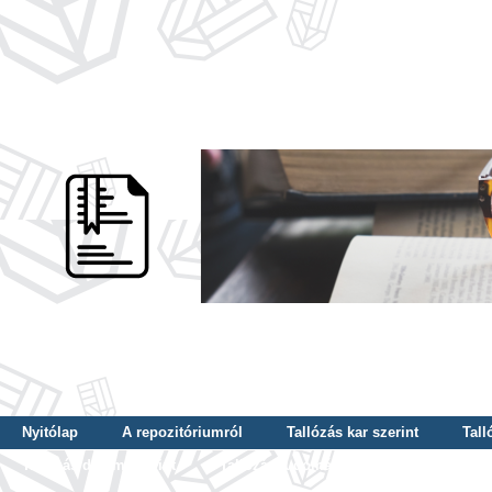
Nyitólap
A repozitóriumról
Tallózás kar szerint
Tall
Tallózás dátum szerint
Tallózás tudományterület szerint