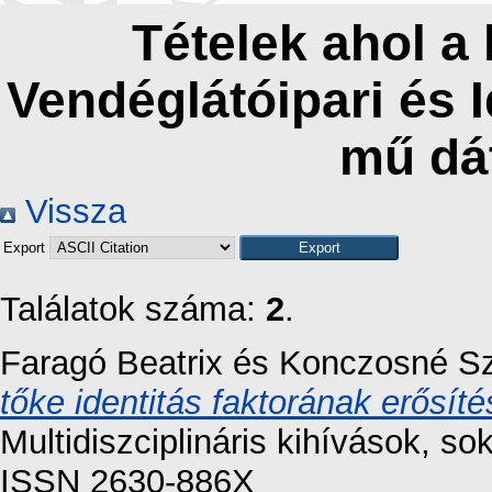
Tételek ahol a
Vendéglátóipari és 
mű dá
Vissza
Export
Találatok száma:
2
.
Faragó Beatrix
és
Konczosné Sz
tőke identitás faktorának erősítés
Multidiszciplináris kihívások, so
ISSN 2630-886X