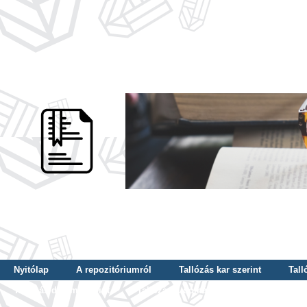
Nyitólap
A repozitóriumról
Tallózás kar szerint
Tall
Tallózás dátum szerint
Tallózás tudományterület szerint