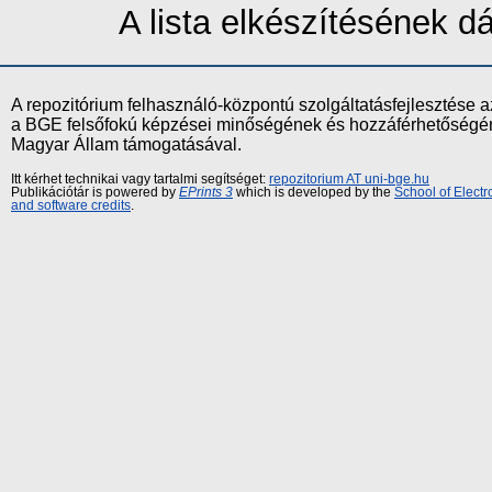
A lista elkészítésének 
A repozitórium felhasználó-központú szolgáltatásfejlesztés
a BGE felsőfokú képzései minőségének és hozzáférhetőségének
Magyar Állam támogatásával.
Itt kérhet technikai vagy tartalmi segítséget:
repozitorium AT uni-bge.hu
Publikációtár is powered by
EPrints 3
which is developed by the
School of Elect
and software credits
.