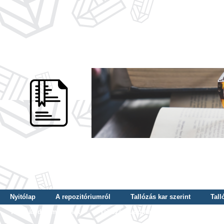
Nyitólap
A repozitóriumról
Tallózás kar szerint
Tall
Tallózás dátum szerint
Tallózás tudományterület szerint