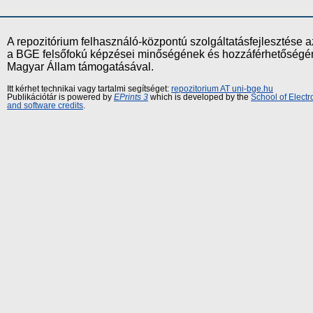
A repozitórium felhasználó-központú szolgáltatásfejlesztés
a BGE felsőfokú képzései minőségének és hozzáférhetőségének
Magyar Állam támogatásával.
Itt kérhet technikai vagy tartalmi segítséget:
repozitorium AT uni-bge.hu
Publikációtár is powered by
EPrints 3
which is developed by the
School of Elect
and software credits
.