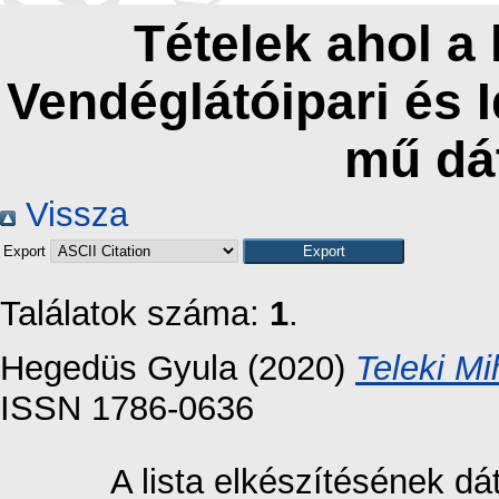
Tételek ahol a
Vendéglátóipari és 
mű dá
Vissza
Export
Találatok száma:
1
.
Hegedüs Gyula
(2020)
Teleki Mih
ISSN 1786-0636
A lista elkészítésének d