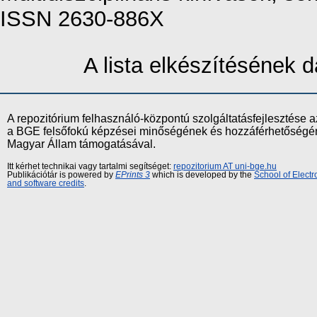
ISSN 2630-886X
A lista elkészítésének
A repozitórium felhasználó-központú szolgáltatásfejlesztés
a BGE felsőfokú képzései minőségének és hozzáférhetőségének
Magyar Állam támogatásával.
Itt kérhet technikai vagy tartalmi segítséget:
repozitorium AT uni-bge.hu
Publikációtár is powered by
EPrints 3
which is developed by the
School of Elect
and software credits
.