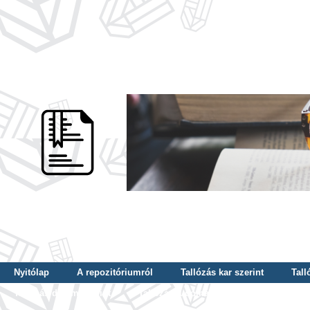
Nyitólap
A repozitóriumról
Tallózás kar szerint
Tall
Tallózás dátum szerint
Tallózás tudományterület szerint