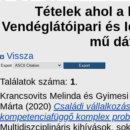
Tételek ahol a
Vendéglátóipari és 
mű dá
Vissza
Export
Találatok száma:
1
.
Krancsovits Melinda
és
Gyimesi
Márta
(2020)
Családi vállalkozá
kompetenciafüggő komplex prob
Multidiszciplináris kihívások, so