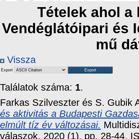
Tételek ahol a
Vendéglátóipari és 
mű dá
Vissza
Export
Találatok száma:
1
.
Farkas Szilveszter
és
S. Gubik 
és aktivitás a Budapesti Gazdas
elmúlt tíz év változásai.
Multidis
válaszok, 2020 (1). pp. 28-44.