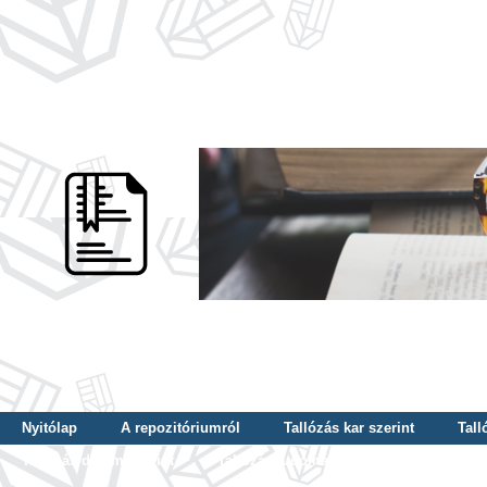
Nyitólap
A repozitóriumról
Tallózás kar szerint
Tall
Tallózás dátum szerint
Tallózás tudományterület szerint