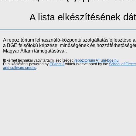
A lista elkészítésének d
A repozitórium felhasználó-központú szolgáltatásfejlesztés
a BGE felsőfokú képzései minőségének és hozzáférhetőségének
Magyar Állam támogatásával.
Itt kérhet technikai vagy tartalmi segítséget:
repozitorium AT uni-bge.hu
Publikációtár is powered by
EPrints 3
which is developed by the
School of Elect
and software credits
.