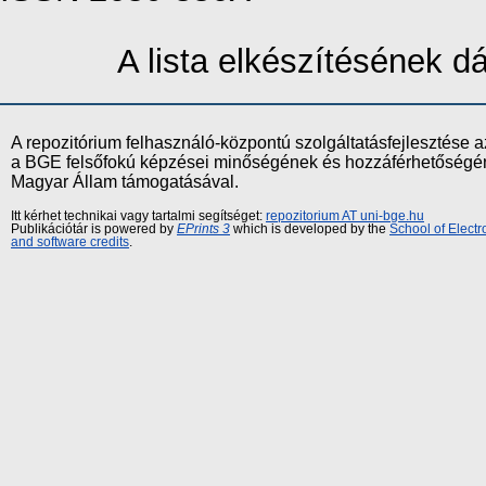
A lista elkészítésének 
A repozitórium felhasználó-központú szolgáltatásfejlesztés
a BGE felsőfokú képzései minőségének és hozzáférhetőségének
Magyar Állam támogatásával.
Itt kérhet technikai vagy tartalmi segítséget:
repozitorium AT uni-bge.hu
Publikációtár is powered by
EPrints 3
which is developed by the
School of Elect
and software credits
.