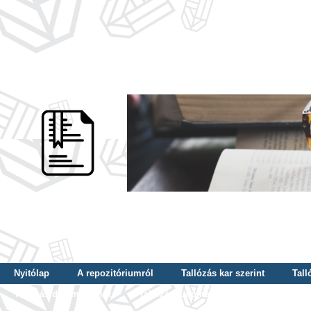
Nyitólap
A repozitóriumról
Tallózás kar szerint
Tall
Tallózás dátum szerint
Tallózás tudományterület szerint