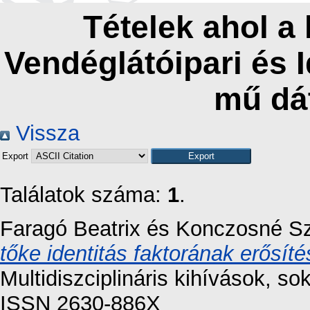
Tételek ahol a
Vendéglátóipari és 
mű dá
Vissza
Export
Találatok száma:
1
.
Faragó Beatrix
és
Konczosné Sz
tőke identitás faktorának erősítés
Multidiszciplináris kihívások, so
ISSN 2630-886X