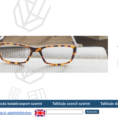
ózás kutatócsoport szerint
Tallózás szerző szerint
Tallózás d
áció adatfeltöltéshez