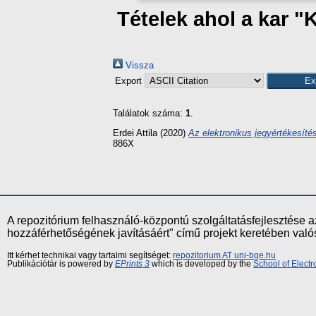
Tételek ahol a kar "
Vissza
Export
Találatok száma:
1
.
Erdei Attila
(2020)
Az elektronikus jegyértékesítés
886X
A repozitórium felhasználó-központú szolgáltatásfejlesztés
hozzáférhetőségének javításáért" című projekt keretében val
Itt kérhet technikai vagy tartalmi segítséget:
repozitorium AT uni-bge.hu
Publikációtár is powered by
EPrints 3
which is developed by the
School of Elect