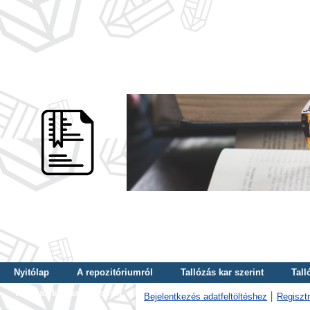
Nyitólap
A repozitóriumról
Tallózás kar szerint
Tall
Tallózás kulcsszó szerint
Bejelentkezés adatfeltöltéshez
Regisztr