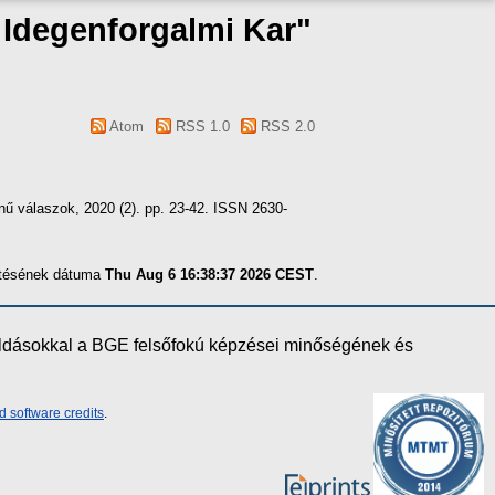
s Idegenforgalmi Kar"
Atom
RSS 1.0
RSS 2.0
ínű válaszok, 2020 (2). pp. 23-42. ISSN 2630-
zítésének dátuma
Thu Aug 6 16:38:37 2026 CEST
.
oldásokkal a BGE felsőfokú képzései minőségének és
d software credits
.