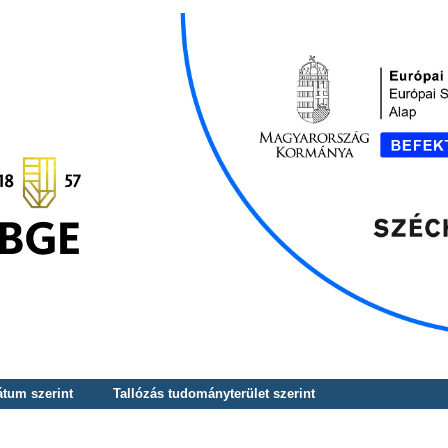
átum szerint
Tallózás tudományterület szerint