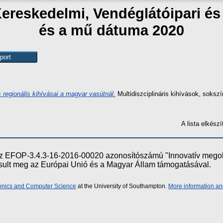
Kereskedelmi, Vendéglátóipari é
és a mű dátuma 2020
 regionális kihívásai a magyar vasútnál.
Multidiszciplináris kihívások, soksz
A lista elkés
e az EFOP-3.4.3-16-2016-00020 azonosítószámú "Innovatív meg
ósult meg az Európai Unió és a Magyar Állam támogatásával.
ronics and Computer Science
at the University of Southampton.
More information an