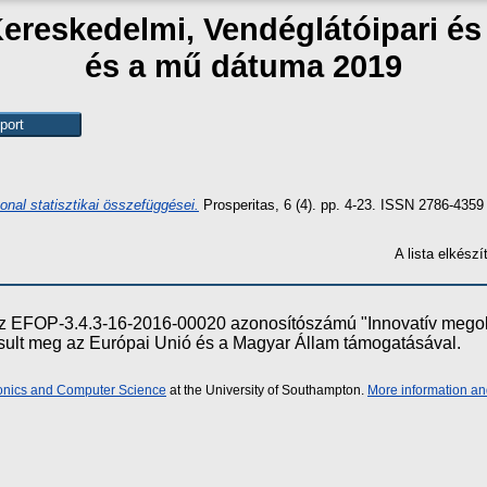
Kereskedelmi, Vendéglátóipari é
és a mű dátuma 2019
onal statisztikai összefüggései.
Prosperitas, 6 (4). pp. 4-23. ISSN 2786-4359
A lista elkés
e az EFOP-3.4.3-16-2016-00020 azonosítószámú "Innovatív meg
ósult meg az Európai Unió és a Magyar Állam támogatásával.
ronics and Computer Science
at the University of Southampton.
More information an