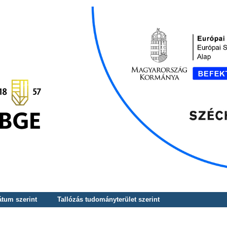
átum szerint
Tallózás tudományterület szerint