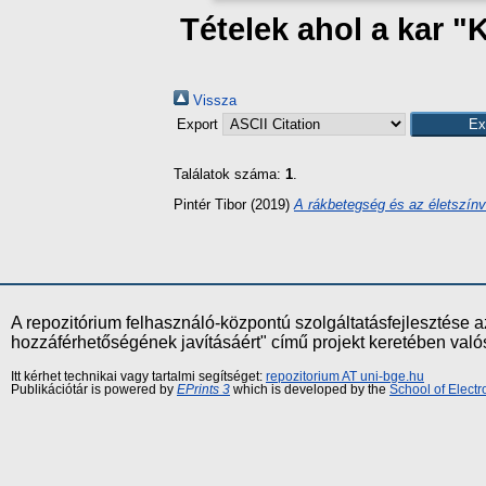
Tételek ahol a kar "
Vissza
Export
Találatok száma:
1
.
Pintér Tibor
(2019)
A rákbetegség és az életszínv
A repozitórium felhasználó-központú szolgáltatásfejlesztés
hozzáférhetőségének javításáért" című projekt keretében val
Itt kérhet technikai vagy tartalmi segítséget:
repozitorium AT uni-bge.hu
Publikációtár is powered by
EPrints 3
which is developed by the
School of Elect