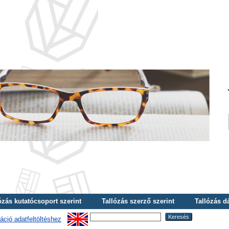
ózás kutatócsoport szerint
Tallózás szerző szerint
Tallózás d
áció adatfeltöltéshez