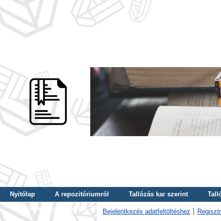
Nyitólap
A repozitóriumról
Tallózás kar szerint
Tall
Tallózás kulcsszó szerint
Bejelentkezés adatfeltöltéshez
Regisztr