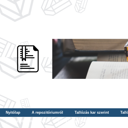
Nyitólap
A repozitóriumról
Tallózás kar szerint
Tall
Tallózás dátum szerint
Tallózás tudományterület szerint