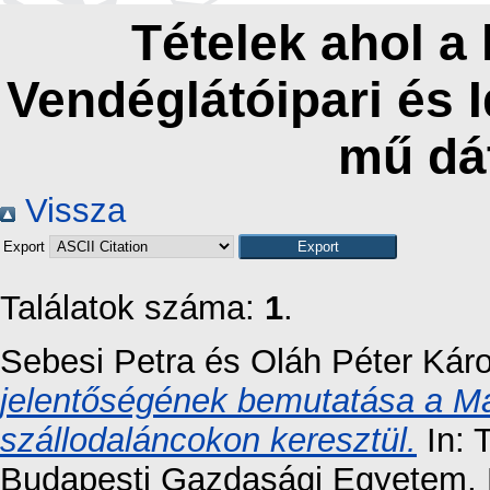
Tételek ahol a
Vendéglátóipari és 
mű dá
Vissza
Export
Találatok száma:
1
.
Sebesi Petra
és
Oláh Péter Káro
jelentőségének bemutatása a 
szállodaláncokon keresztül.
In: 
Budapesti Gazdasági Egyetem, K